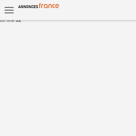
Warning
: Undefined variable $multiple_lang in
/home/snappri1/public_html/annoncesfrance.com/template/tp
on line
32