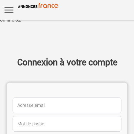
Warning
: Undefined variable $multiple_lang in
/home/snappri1/public_html/annoncesfrance.com/template/tp
on line
32
Connexion à votre compte