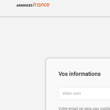
Warning
: Undefined variable $multiple_lang in
/home/snappri1/
Vos informations
Votre email ne sera pas visible