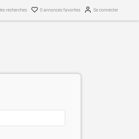
line
32
es recherches
0
annonces favorites
Se connecter