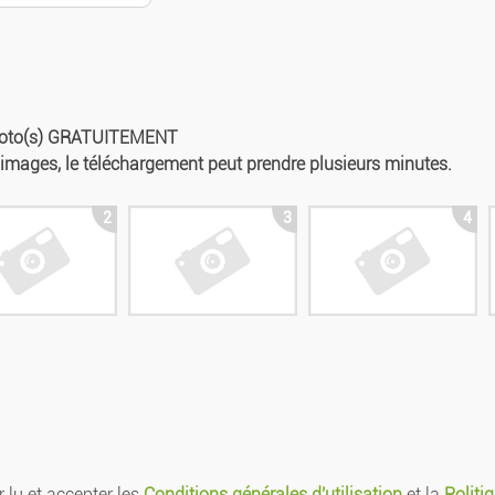
photo(s) GRATUITEMENT
s images, le téléchargement peut prendre plusieurs minutes.
2
3
4
 lu et accepter les
Conditions générales d'utilisation
et la
Politi