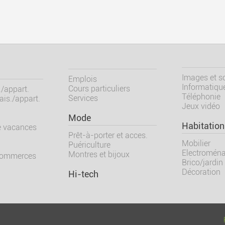
Images et s
Emplois
Informatiqu
Cours particuliers
/appart.
Téléphonie
Services
is./appart.
Jeux vidéo
Mode
Habitation
e vacances
Prêt-à-porter et acces.
Mobilier
Puériculture
Electroména
Montres et bijoux
commerces
Brico/jardin
Décoration
Hi-tech