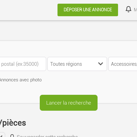
public_html/annoncesfrance.com/template/tpl_layout.php
on 
DÉPOSER UNE ANNONCE
M
Annonces avec photo
/pièces