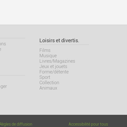
Loisirs et divertis.
ons
e
Films
Musique
Livres/Magazines
Jeux et jouets
Forme/détente
Sport
Collection
ger
Animaux
Règles de diffusion
Accessibilité pour tous