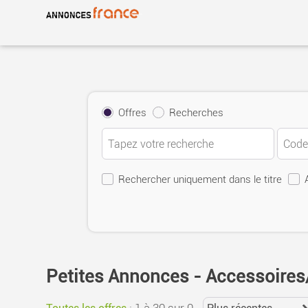
Warning
: Undefined variable $multiple_lang in
/home/snappri1/
Offres
Recherches
Rechercher uniquement dans le titre
Petites Annonces - Accessoires
:
1 à 30 sur 0