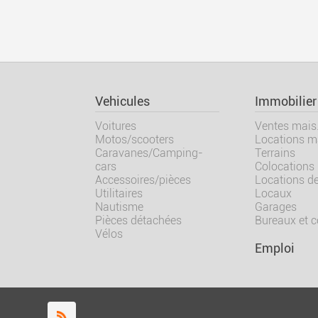
Vehicules
Immobilier
Voitures
Ventes mais.
Motos/scooters
Locations ma
Caravanes/Camping-
Terrains
cars
Colocations
Accessoires/pièces
Locations d
Utilitaires
Locaux
Nautisme
Garages
Pièces détachées
Bureaux et 
Vélos
Emploi