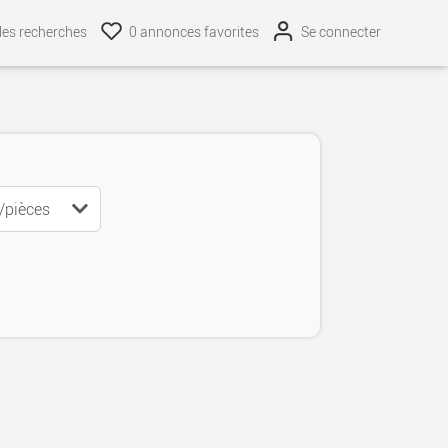
line
32
es recherches
0
annonces favorites
Se connecter